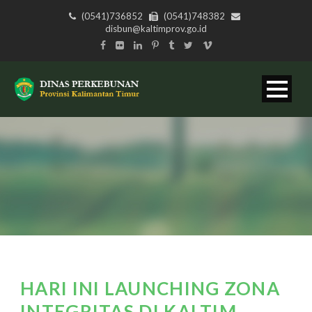
(0541)736852
(0541)748382
disbun@kaltimprov.go.id
HARI INI LAUNCHING ZONA
INTEGRITAS DI KALTIM