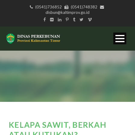
(0541)736852
(0541)748382
disbun@kaltimprov.go.id
KELAPA SAWIT, BERKAH
ATAU KUTUKAN?