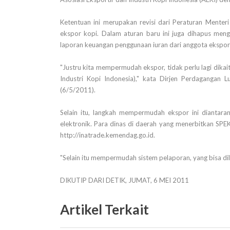
Ketentuan ini merupakan revisi dari Peraturan Ment
ekspor kopi. Dalam aturan baru ini juga dihapus men
laporan keuangan penggunaan iuran dari anggota eksport
"Justru kita mempermudah ekspor, tidak perlu lagi dika
Industri Kopi Indonesia)," kata Dirjen Perdaganga
(6/5/2011).
Selain itu, langkah mempermudah ekspor ini dianta
elektronik. Para dinas di daerah yang menerbitkan SPE
http://inatrade.kemendag.go.id.
"Selain itu mempermudah sistem pelaporan, yang bisa dil
DIKUTIP DARI DETIK, JUMAT, 6 MEI 2011
Artikel Terkait