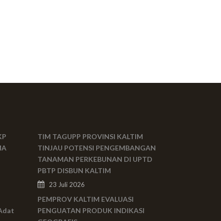
KP
TIM TAGUPP PROVINSI KALTIM
MA
TINJAU POTENSI PENGEMBANGAN
TANAMAN PERKEBUNAN DI UPTD
PBTP DISBUN KALTIM
23 Juli 2026
PEMPROV KALTIM EVALUASI
Adat
PENGUATAN PRODUK INDIKASI