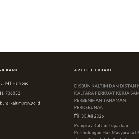
AK KAMI
ARTIKEL TRBARU
 Jl. MT Haryono
DISBUN KALTIM DAN DISTAN 
KALTARA PERKUAT KERJA SA
41-736852
PERBENIHAN TANAMAN
bun@kaltimprov.go.id
PERKEBUNAN
30 Juli 2026
Pemprov Kaltim Tegaskan
Perlindungan Hak Masyarakat 