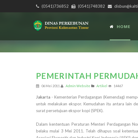
(0541)736852
(0541)748382
disbun@kalti
HOME
PEMERINTAH PERMUDAH
06 Mei 2011
Admin Website
Artikel
14467
Jakarta
- Kementerian Perdagangan (Kemendag) memperm
untuk melakukan ekspor. Kemudahan itu antara lain d
surat persetujuan ekspor kopi (SPEK).
Dalam kententuan Peraturan Menteri Perdagangan N
belaku mulai 3 Mei 2011. Telah dihapus soal ketentu
Asosiasi Eksportir dan Industri Kopi Indonesia (AEKI) d