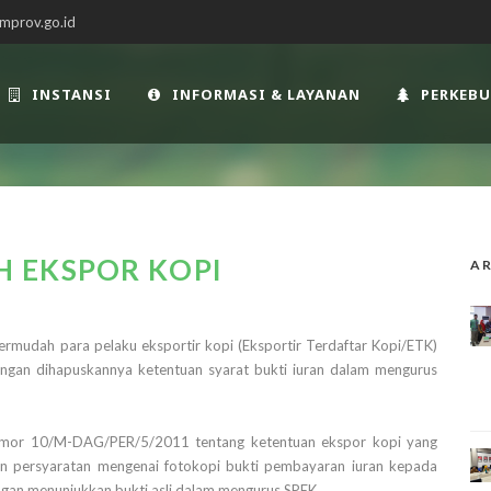
mprov.go.id
INSTANSI
INFORMASI & LAYANAN
PERKEB
 EKSPOR KOPI
AR
udah para pelaku eksportir kopi (Eksportir Terdaftar Kopi/ETK)
engan dihapuskannya ketentuan syarat bukti iuran dalam mengurus
omor 10/M-DAG/PER/5/2011 tentang ketentuan ekspor kopi yang
an persyaratan mengenai fotokopi bukti pembayaran iuran kepada
engan menunjukkan bukti asli dalam mengurus SPEK.