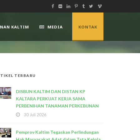
UNAN KALTIM
MEDIA
KONTAK
TIKEL TERBARU
DISBUN KALTIM DAN DISTAN KP
KALTARA PERKUAT KERJA SAMA
PERBENIHAN TANAMAN PERKEBUNAN
30 Juli 2026
Pemprov Kaltim Tegaskan Perlindungan
Hak Masyarakat Adat dalam Tata Kelola