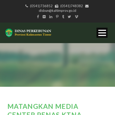
(0541)736852
(0541)748382
disbun@kaltimprov.go.id
MATANGKAN MEDIA
CENTER PENAS KTNA