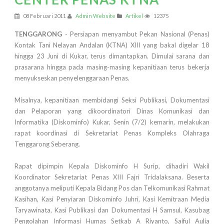
08 Februari 2011
Admin Website
Artikel
12375
TENGGARONG
- Persiapan menyambut Pekan Nasional (Penas)
Kontak Tani Nelayan Andalan (KTNA) XIII yang bakal digelar 18
hingga 23 Juni di Kukar, terus dimantapkan. Dimulai sarana dan
prasarana hingga pada masing-masing kepanitiaan terus bekerja
menyukseskan penyelenggaraan Penas.
Misalnya, kepanitiaan membidangi Seksi Publikasi, Dokumentasi
dan Pelaporan yang dikoordinatori Dinas Komunikasi dan
Informatika (Diskominfo) Kukar, Senin (7/2) kemarin, melakukan
rapat koordinasi di Sekretariat Penas Kompleks Olahraga
Tenggarong Seberang.
Rapat dipimpin Kepala Diskominfo H Surip, dihadiri Wakil
Koordinator Sekretariat Penas XIII Fajri Tridalaksana. Beserta
anggotanya meliputi Kepala Bidang Pos dan Telkomunikasi Rahmat
Kasihan, Kasi Penyiaran Diskominfo Juhri, Kasi Kemitraan Media
Taryawinata, Kasi Publikasi dan Dokumentasi H Samsul, Kasubag
Pengolahan Informasi Humas Setkab A Riyanto, Saiful Aulia