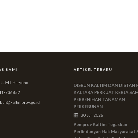
AK KAMI
ARTIKEL TRBARU
 Jl. MT Haryono
DISBUN KALTIM DAN DISTAN 
KALTARA PERKUAT KERJA SA
41-736852
PERBENIHAN TANAMAN
bun@kaltimprov.go.id
PERKEBUNAN
30 Juli 2026
Pemprov Kaltim Tegaskan
Perlindungan Hak Masyarakat 