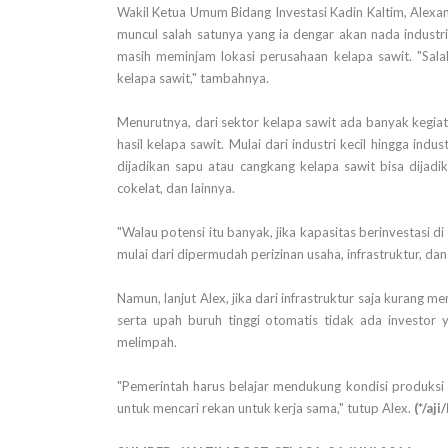
Wakil Ketua Umum Bidang Investasi Kadin Kaltim, Alexan
muncul salah satunya yang ia dengar akan nada industr
masih meminjam lokasi perusahaan kelapa sawit. "Salah
kelapa sawit," tambahnya.
Menurutnya, dari sektor kelapa sawit ada banyak kegia
hasil kelapa sawit. Mulai dari industri kecil hingga ind
dijadikan sapu atau cangkang kelapa sawit bisa dijadi
cokelat, dan lainnya.
"Walau potensi itu banyak, jika kapasitas berinvestasi di
mulai dari dipermudah perizinan usaha, infrastruktur, dan
Namun, lanjut Alex, jika dari infrastruktur saja kurang m
serta upah buruh tinggi otomatis tidak ada investor 
melimpah.
"Pemerintah harus belajar mendukung kondisi produksi
untuk mencari rekan untuk kerja sama," tutup Alex.
(*/aji