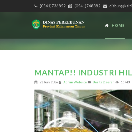
(0541)736852
(0541)748382
disbun@kalti
HOME
MANTAP!! INDUSTRI HI
21 Juni 2016
Admin Website
Berita Daerah
15743