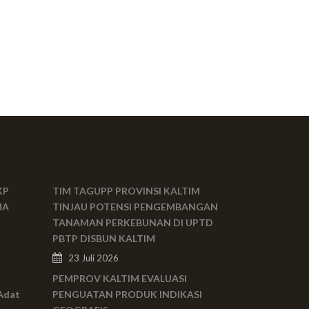
KP
TIM TAGUPP PROVINSI KALTIM
MA
TINJAU POTENSI PENGEMBANGAN
TANAMAN PERKEBUNAN DI UPTD
PBTP DISBUN KALTIM
23 Juli 2026
PEMPROV KALTIM EVALUASI
Adat
PENGUATAN PRODUK INDIKASI