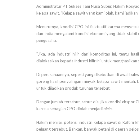
Administratur PT Sukses Tani Nusa Subur, Hakim Rosyadi
kelapa sawit. “Kelapa sawit yang kami olah, kami jadikan
Menurutnya, kondisi CPO ini fluktuatif karena menyesua
dan India mengalami kondisi ekonomi yang tidak stabil
pengusaha.
"Jika, ada industri hilir dari komoditas ini, tentu 
dialokasikan kepada industri hilir ini untuk menghasilka
Di perusahaannya, seperti yang disebutkan di awal ba
goreng hasil penyulingan minyak kelapa sawit mentah.
untuk dijadikan produk turunan tersebut.
Dengan jumlah tersebut, sebut dia, jika kondisi ekspo
karena sebagian CPO diolah menjadi
olein
.
Hakim menilai, potensi industri kelapa sawit di Kalti
peluang tersebut. Bahkan, banyak petani di daerah pelo