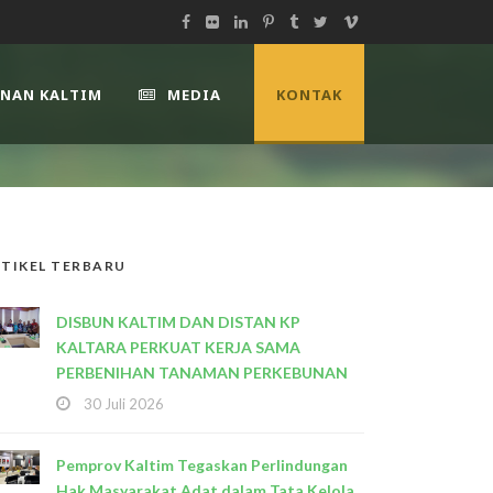
UNAN KALTIM
MEDIA
KONTAK
TIKEL TERBARU
DISBUN KALTIM DAN DISTAN KP
KALTARA PERKUAT KERJA SAMA
PERBENIHAN TANAMAN PERKEBUNAN
30 Juli 2026
Pemprov Kaltim Tegaskan Perlindungan
Hak Masyarakat Adat dalam Tata Kelola