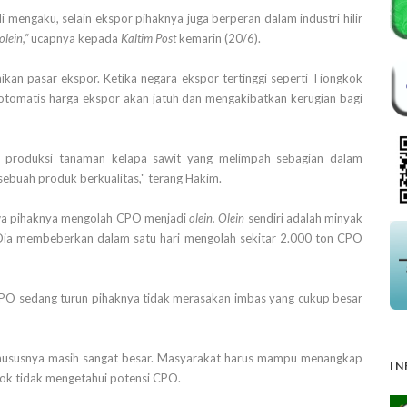
 mengaku, selain ekspor pihaknya juga berperan dalam industri hilir
olein,”
ucapnya kepada
Kaltim Post
kemarin (20/6).
ikan pasar ekspor. Ketika negara ekspor tertinggi seperti Tiongkok
 otomatis harga ekspor akan jatuh dan mengakibatkan kerugian bagi
hasil produksi tanaman kelapa sawit yang melimpah sebagian dalam
n sebuah produk berkualitas," terang Hakim.
hwa pihaknya mengolah CPO menjadi
olein. Olein
sendiri adalah minyak
 Dia membeberkan dalam satu hari mengolah sekitar 2.000 ton CPO
r CPO sedang turun pihaknya tidak merasakan imbas yang cukup besar
m khususnya masih sangat besar. Masyarakat harus mampu menangkap
IN
sok tidak mengetahui potensi CPO.