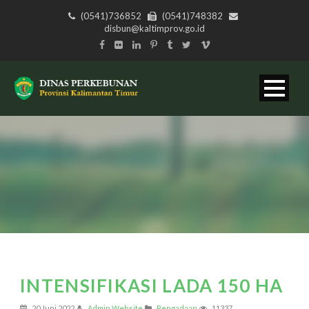
(0541)736852
(0541)748382
disbun@kaltimprov.go.id
INTENSIFIKASI LADA 150 HA
20 Juni 2022
Admin Website
Pengadaan
11337