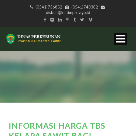
(0541)736852
(0541)748382
disbun@kaltimprov.go.id
INFORMASI HARGA TBS
KELAPA SAWIT BAGI