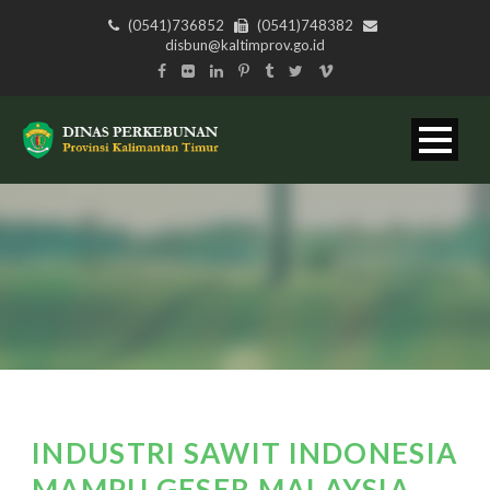
(0541)736852
(0541)748382
disbun@kaltimprov.go.id
INDUSTRI SAWIT INDONESIA
MAMPU GESER MALAYSIA