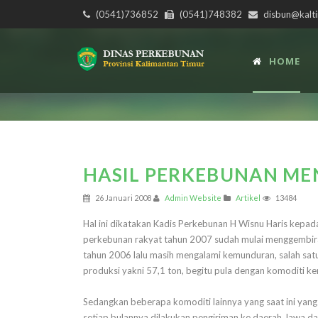
(0541)736852
(0541)748382
disbun@kalti
HOME
HASIL PERKEBUNAN ME
26 Januari 2008
Admin Website
Artikel
13484
Hal ini dikatakan Kadis Perkebunan H Wisnu Haris kepada 
perkebunan rakyat tahun 2007 sudah mulai menggembirak
tahun 2006 lalu masih mengalami kemunduran, salah sat
produksi yakni 57,1 ton, begitu pula dengan komoditi ke
Sedangkan beberapa komoditi lainnya yang saat ini yang
setiap bulannya dilakukan pengiriman ke daerah Jawa 