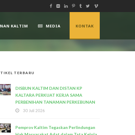
UNAN KALTIM
MEDIA
KONTAK
TIKEL TERBARU
DISBUN KALTIM DAN DISTAN KP
KALTARA PERKUAT KERJA SAMA
PERBENIHAN TANAMAN PERKEBUNAN
30 Juli 2026
Pemprov Kaltim Tegaskan Perlindungan
Hak Masyarakat Adat dalam Tata Kelola