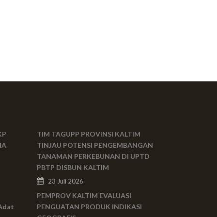
KP
TIM TAGUPP PROVINSI KALTIM
MA
TINJAU POTENSI PENGEMBANGAN
TANAMAN PERKEBUNAN DI UPTD
PBTP DISBUN KALTIM
23 Juli 2026
PEMPROV KALTIM EVALUASI
Adat
PENGUATAN PRODUK INDIKASI