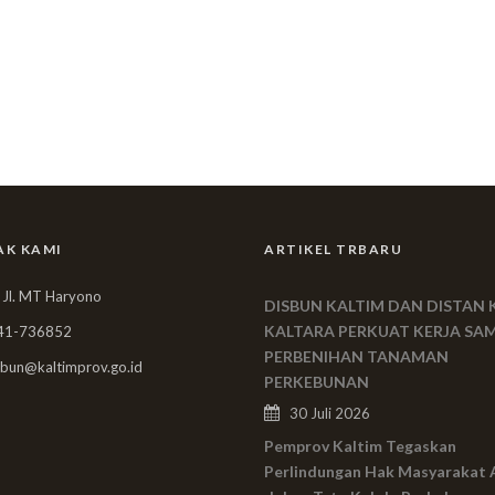
AK KAMI
ARTIKEL TRBARU
 Jl. MT Haryono
DISBUN KALTIM DAN DISTAN 
KALTARA PERKUAT KERJA SA
41-736852
PERBENIHAN TANAMAN
bun@kaltimprov.go.id
PERKEBUNAN
30 Juli 2026
Pemprov Kaltim Tegaskan
Perlindungan Hak Masyarakat 