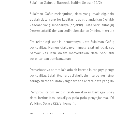
Sulaiman Gafur, di Bappeda Kaltim, Selasa (22/2).
Sulaiman Gafur melanjutkan, data yang layak diguna
adalah data yang berkualitas, dapat diandalkan (reliabl
keadaan yang sebenarnya (objektif). Data berkualitas j
(representatif) dengan sedikit kesalahan (minimum error)
Era teknologi saat ini semestinya, kata Sulaiman Ga
berkualitas. Namun diakuinya, hingga saat ini tidak s
banyak kesulitan dalam menyediakan data berkuali
perencanaan pembangunan.
Penyebabnya antara lain adalah karena kurangnya peng
berkualitas. Selain itu, harus diakui belum terbangun si
seringkali terjadi data yang berbeda antara data yang di
Pemprov Kaltim sendiri telah melakukan berbagai upa
data berkualitas, sekaligus pola-pola penyajiannya. 
Building, Selasa (22/2) kemarin.