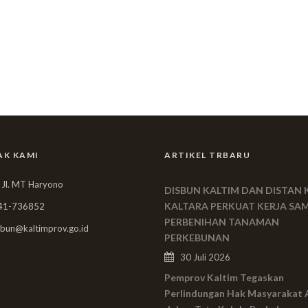
AK KAMI
ARTIKEL TRBARU
 Jl. MT Haryono
DISBUN KALTIM DAN DISTAN 
KALTARA PERKUAT KERJA SA
41-736852
PERBENIHAN TANAMAN
bun@kaltimprov.go.id
PERKEBUNAN
30 Juli 2026
Pemprov Kaltim Tegaskan
Perlindungan Hak Masyarakat 