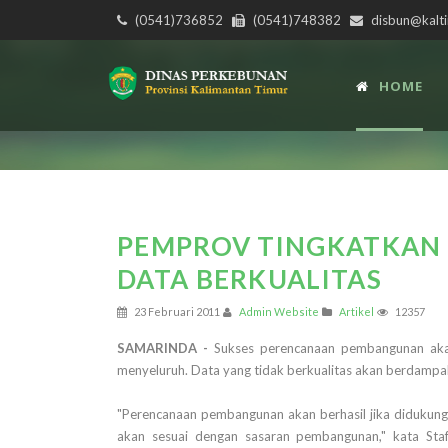
(0541)736852
(0541)748382
disbun@kalti
HOME
PEMPROV TINGKATKAN
DATA BERKUALITAS
23 Februari 2011
Admin Website
Artikel
12357
SAMARINDA -
Sukses perencanaan pembangunan akan
menyeluruh. Data yang tidak berkualitas akan berdamp
"Perencanaan pembangunan akan berhasil jika didukung
akan sesuai dengan sasaran pembangunan," kata St