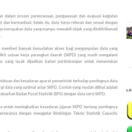
kan dalam proses perencanaan, pengawasan dan evaluasi kegiatan
e) dan bermanfaat. Selain itu, data harus relevan dan sesuai dengan
uga merupakan data yang mampu mewakili objek yang diteliti/diamati
.
fur, memberi banyak kemudahan akses bagi pengumpulan data yang
edikit satuan kerja perangkat daerah (SKPD) yang masih mengalami
tas yang layak dijadikan bahan pertimbangan untuk menentukan
etahuan dan kesadaran aparat pemerintah terhadap pentingnya data
nergi data yang optimal antar SKPD. Contoh yang mudah dilihat adalah
LA
keluarkan Badan Pusat Statistik (BPS) dengan data versi SKPD.
ya untuk meningkatkan kesadaran jajaran SKPD tentang pentingnya
Diantaranya dengan menggelar Bimbingan Teknis Statistik Capacity