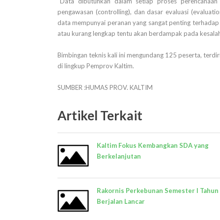
"Data dibutuhkan dalam setiap proses perencanaan 
pengawasan (controlling), dan dasar evaluasi (evaluat
data mempunyai peranan yang sangat penting terhadap 
atau kurang lengkap tentu akan berdampak pada kesala
Bimbingan teknis kali ini mengundang 125 peserta, terdi
di lingkup Pemprov Kaltim.
SUMBER :HUMAS PROV. KALTIM
Artikel Terkait
Kaltim Fokus Kembangkan SDA yang
Berkelanjutan
Rakornis Perkebunan Semester I Tahun
Berjalan Lancar