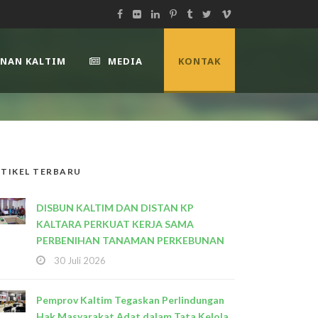
UNAN KALTIM
MEDIA
KONTAK
TIKEL TERBARU
DISBUN KALTIM DAN DISTAN KP
KALTARA PERKUAT KERJA SAMA
PERBENIHAN TANAMAN PERKEBUNAN
30 Juli 2026
Pemprov Kaltim Tegaskan Perlindungan
Hak Masyarakat Adat dalam Tata Kelola