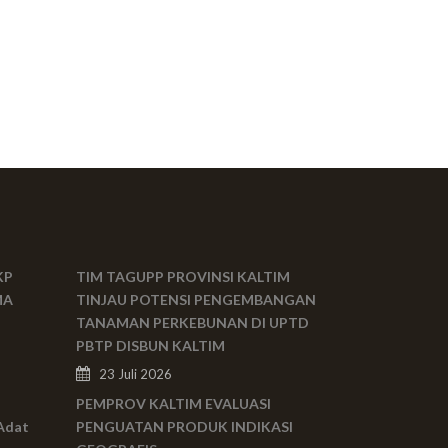
KP
TIM TAGUPP PROVINSI KALTIM
MA
TINJAU POTENSI PENGEMBANGAN
TANAMAN PERKEBUNAN DI UPTD
PBTP DISBUN KALTIM
23 Juli 2026
PEMPROV KALTIM EVALUASI
Adat
PENGUATAN PRODUK INDIKASI