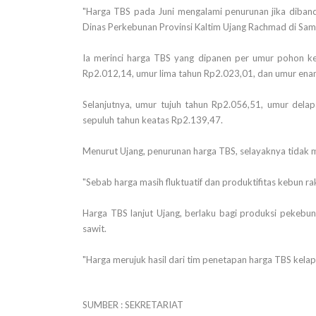
"Harga TBS pada Juni mengalami penurunan jika diband
Dinas Perkebunan Provinsi Kaltim Ujang Rachmad di Sam
Ia merinci harga TBS yang dipanen per umur pohon ke
Rp2.012,14, umur lima tahun Rp2.023,01, dan umur ena
Selanjutnya, umur tujuh tahun Rp2.056,51, umur del
sepuluh tahun keatas Rp2.139,47.
Menurut Ujang, penurunan harga TBS, selayaknya tidak
"Sebab harga masih fluktuatif dan produktifitas kebun r
Harga TBS lanjut Ujang, berlaku bagi produksi pekebu
sawit.
"Harga merujuk hasil dari tim penetapan harga TBS kelap
SUMBER : SEKRETARIAT