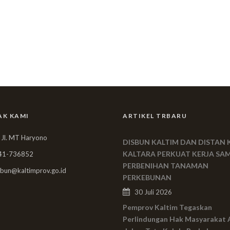
AK KAMI
ARTIKEL TRBARU
 Jl. MT Haryono
DISBUN KALTIM DAN DISTAN 
KALTARA PERKUAT KERJA SA
41-736852
PERBENIHAN TANAMAN
bun@kaltimprov.go.id
PERKEBUNAN
30 Juli 2026
Pemprov Kaltim Tegaskan
Perlindungan Hak Masyarakat 