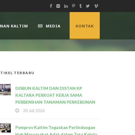
UNAN KALTIM
MEDIA
KONTAK
TIKEL TERBARU
DISBUN KALTIM DAN DISTAN KP
KALTARA PERKUAT KERJA SAMA
PERBENIHAN TANAMAN PERKEBUNAN
30 Juli 2026
Pemprov Kaltim Tegaskan Perlindungan
Hak Masyarakat Adat dalam Tata Kelola