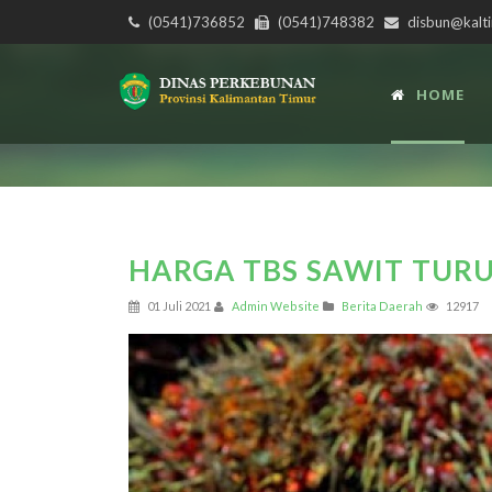
(0541)736852
(0541)748382
disbun@kalti
HOME
HARGA TBS SAWIT TUR
01 Juli 2021
Admin Website
Berita Daerah
12917