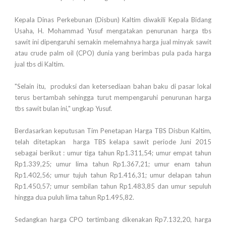
Kepala Dinas Perkebunan (Disbun) Kaltim diwakili Kepala Bidang
Usaha, H. Mohammad Yusuf mengatakan penurunan harga tbs
sawit ini dipengaruhi semakin melemahnya harga jual minyak sawit
atau crude palm oil (CPO) dunia yang berimbas pula pada harga
jual tbs di Kaltim.
"Selain itu, produksi dan ketersediaan bahan baku di pasar lokal
terus bertambah sehingga turut mempengaruhi penurunan harga
tbs sawit bulan ini," ungkap Yusuf.
Berdasarkan keputusan Tim Penetapan Harga TBS Disbun Kaltim,
telah ditetapkan harga TBS kelapa sawit periode Juni 2015
sebagai berikut : umur tiga tahun Rp1.311,54; umur empat tahun
Rp1.339,25; umur lima tahun Rp1.367,21; umur enam tahun
Rp1.402,56; umur tujuh tahun Rp1.416,31; umur delapan tahun
Rp1.450,57; umur sembilan tahun Rp1.483,85 dan umur sepuluh
hingga dua puluh lima tahun Rp1.495,82.
Sedangkan harga CPO tertimbang dikenakan Rp7.132,20, harga