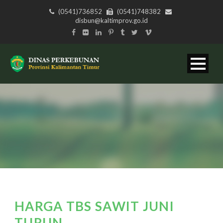
(0541)736852
(0541)748382
disbun@kaltimprov.go.id
HARGA TBS SAWIT JUNI
TURUN