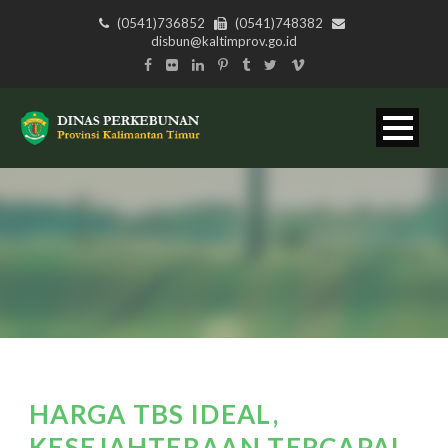
(0541)736852
(0541)748382
disbun@kaltimprov.go.id
HARGA TBS IDEAL,
KESEJAHTERAAN TERCAPAI