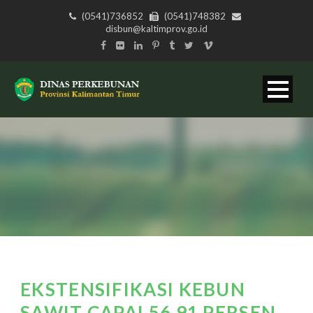
(0541)736852
(0541)748382
disbun@kaltimprov.go.id
EKSTENSIFIKASI KEBUN
SAWIT CAPAI 56,91 PERSEN