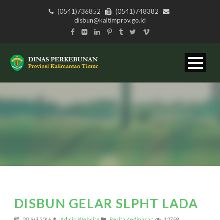
(0541)736852
(0541)748382
disbun@kaltimprov.go.id
DISBUN GELAR SLPHT LADA
20 Juli 2016
Admin Website
Berita Kedinasan
12759