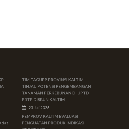
KP
TIM TAGUPP PROVINSI KALTIM
MA
TINJAU POTENSI PENGEMBANGAN
TANAMAN PERKEBUNAN DI UPTD
PBTP DISBUN KALTIM
23 Juli 2026
PEMPROV KALTIM EVALUASI
Adat
PENGUATAN PRODUK INDIKASI