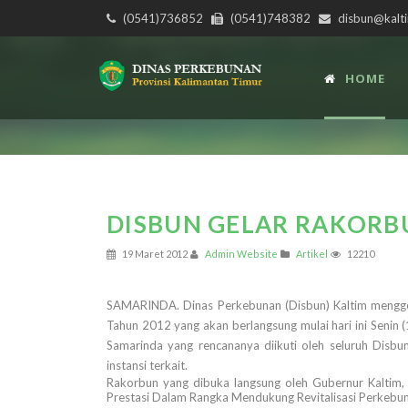
(0541)736852
(0541)748382
disbun@kalti
HOME
DISBUN GELAR RAKORB
19 Maret 2012
Admin Website
Artikel
12210
SAMARINDA. Dinas Perkebunan (Disbun) Kaltim mengge
Tahun 2012 yang akan berlangsung mulai hari ini Senin
Samarinda yang rencananya diikuti oleh seluruh Disb
instansi terkait.
Rakorbun yang dibuka langsung oleh Gubernur Kaltim
Prestasi Dalam Rangka Mendukung Revitalisasi Perkebun