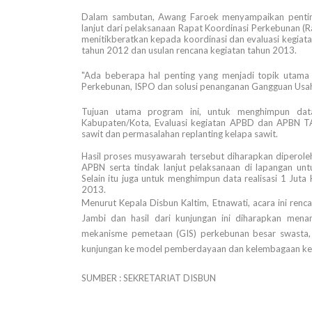
Dalam sambutan, Awang Faroek menyampaikan pentin
lanjut dari pelaksanaan Rapat Koordinasi Perkebunan (R
menitikberatkan kepada koordinasi dan evaluasi kegiat
tahun 2012 dan usulan rencana kegiatan tahun 2013.
"Ada beberapa hal penting yang menjadi topik utama d
Perkebunan, ISPO dan solusi penanganan Gangguan Usa
Tujuan utama program ini, untuk menghimpun dat
Kabupaten/Kota, Evaluasi kegiatan APBD dan APBN TA
sawit dan permasalahan replanting kelapa sawit.
Hasil proses musyawarah tersebut diharapkan dipero
APBN serta tindak lanjut pelaksanaan di lapangan u
Selain itu juga untuk menghimpun data realisasi 1 Juta
2013.
Menurut Kepala Disbun Kaltim, Etnawati, acara ini renc
Jambi dan hasil dari kunjungan ini diharapkan me
mekanisme pemetaan (GIS) perkebunan besar swasta, a
kunjungan ke model pemberdayaan dan kelembagaan kelo
SUMBER : SEKRETARIAT DISBUN