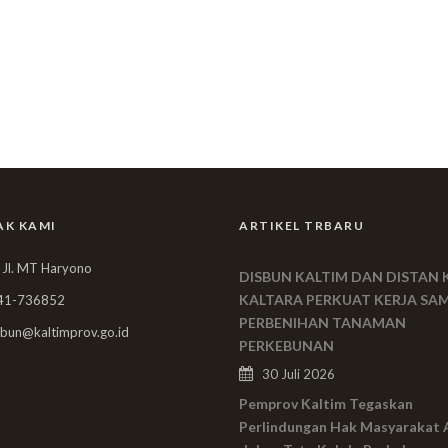
AK KAMI
ARTIKEL TRBARU
 Jl. MT Haryono
DISBUN KALTIM DAN DISTAN 
KALTARA PERKUAT KERJA SA
41-736852
PERBENIHAN TANAMAN
bun@kaltimprov.go.id
PERKEBUNAN
30 Juli 2026
Pemprov Kaltim Tegaskan
Perlindungan Hak Masyarakat 