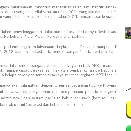
gnya pelaksanaan Rakorbun merupakan salah satu bentuk tindak
akorbun) yang telah dilaksanakan tahun 2011 yang lalu,dimana lebih
an yang telah dilaksanakan selama tahun 2011, pemantapan kegiatan
alam penyelenggaraan Rakorbun kali ini, diantaranya Revitalisasi
ha Perkebunan", ujar Awang Faroek menambahkan.
a perkembangan pelaksanaan kegiatan di Provinsi maupun di
. 2012 dan rekonsiliasi data perkembangan 1 Juta hektar kelapa
lehnya data perkembangan pelaksanaan kegiatan baik APBD maupun
ntuk mempercepat pelaksanaan kegiatan pembangunan perkebunan.
 Ha kelapa sawit dan tersosialisasinya rencana kegiatan APBN tahun
ananya akan dilanjutkan dengan Orientasi Lapangan (OL) ke Provinsi
LA
nambah wawasan, pengalaman dan pengetahuan peserta mengenai
dministrasi dan system penilaian kebun non revit (konversi) dan
mpok petani (koperasi dan kebun plasma). (rey)