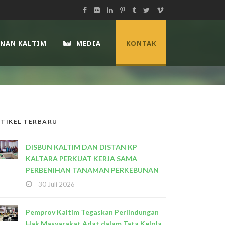
UNAN KALTIM
MEDIA
KONTAK
TIKEL TERBARU
DISBUN KALTIM DAN DISTAN KP
KALTARA PERKUAT KERJA SAMA
PERBENIHAN TANAMAN PERKEBUNAN
30 Juli 2026
Pemprov Kaltim Tegaskan Perlindungan
Hak Masyarakat Adat dalam Tata Kelola