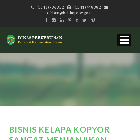
(0541)736852
(0541)748382
disbun@kaltimprov.go.id
BISNIS KELAPA KOPYOR
SANGAT MENJANJIKAN