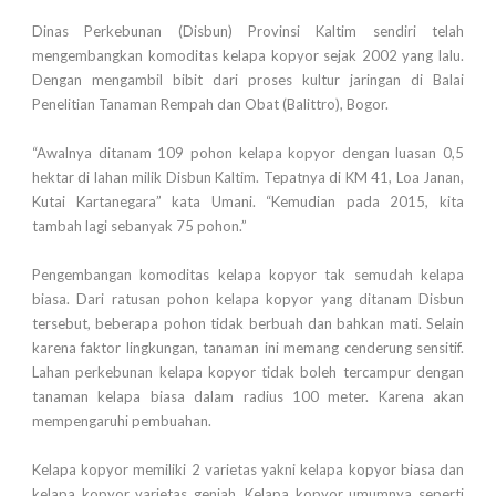
Dinas Perkebunan (Disbun) Provinsi Kaltim sendiri telah
mengembangkan komoditas kelapa kopyor sejak 2002 yang lalu.
Dengan mengambil bibit dari proses kultur jaringan di Balai
Penelitian Tanaman Rempah dan Obat (Balittro), Bogor.
“Awalnya ditanam 109 pohon kelapa kopyor dengan luasan 0,5
hektar di lahan milik Disbun Kaltim. Tepatnya di KM 41, Loa Janan,
Kutai Kartanegara” kata Umani. “Kemudian pada 2015, kita
tambah lagi sebanyak 75 pohon.”
Pengembangan komoditas kelapa kopyor tak semudah kelapa
biasa. Dari ratusan pohon kelapa kopyor yang ditanam Disbun
tersebut, beberapa pohon tidak berbuah dan bahkan mati. Selain
karena faktor lingkungan, tanaman ini memang cenderung sensitif.
Lahan perkebunan kelapa kopyor tidak boleh tercampur dengan
tanaman kelapa biasa dalam radius 100 meter. Karena akan
mempengaruhi pembuahan.
Kelapa kopyor memiliki 2 varietas yakni kelapa kopyor biasa dan
kelapa kopyor varietas genjah. Kelapa kopyor umumnya seperti