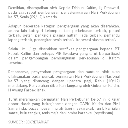
Demikian, disampaikan oleh Kepala Disbun Kaltim, Hj Etnawati,
pada saat rapat pembahasan penyelenggaraan Hari Perkebunan
ke-57, Senin (09/12) kemarin.
Adapun beberapa kategori penghargaan yang akan diserahkan,
antara lain kategori kelompok tani perkebunan terbaik, petani
terbaik, petani pengelola plasma nutfah lada terbaik, pemandu
lapang terbaik, penangkar benih terbaik. koperasi plasma terbaik.
Selain itu, juga diserahkan sertifikat penghargaan kepada PT
Pupuk Kaltim dan petugas PIR Swadaya yang turut berpartipasi
dalam pengembangan pembangunan perkebunan di Kaltim
tersebut.
Rencananya, penyerahan penghargaan dan bantuan bibit akan
dilaksanakan pada puncak peringatan Hari Perkebunan Nasional
ke-57 yang dirancang dengan upacara pagi, Rabu (10/12)
mendatang. Penyerahan diberikan langsung oleh Gubernur Kaltim,
H Awang Faroek Ishak.
Turut meramaikan peringatan Hari Perkebunan ke-57 ini digelar
donor darah yang bekerjasama dengan GAPKI Kaltim dan PMI
Samarinda, bazaar pasar murah bagi masyarakat, fun bike, jalan
santai, bulu tangkis, tenis meja dan lomba karaoke. (rey/disbun)
SUMBER : SEKRETARIAT