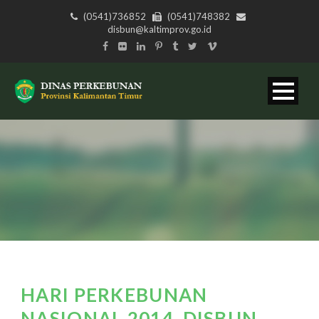
(0541)736852
(0541)748382
disbun@kaltimprov.go.id
HARI PERKEBUNAN
NASIONAL 2014, DISBUN