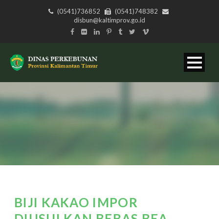
(0541)736852
(0541)748382
disbun@kaltimprov.go.id
BIJI KAKAO IMPOR
DIUSULKAN BEBAS BEA