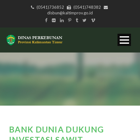
(0541)736852
(0541)748382
disbun@kaltimprov.go.id
BANK DUNIA DUKUNG
INVESTASI SAWIT