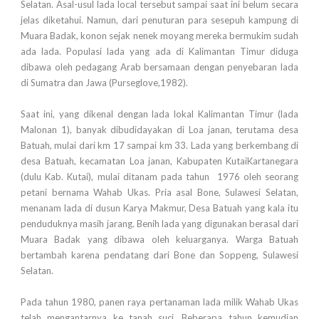
Selatan. Asal-usul lada local tersebut sampai saat ini belum secara
jelas diketahui. Namun, dari penuturan para sesepuh kampung di
Muara Badak, konon sejak nenek moyang mereka bermukim sudah
ada lada. Populasi lada yang ada di Kalimantan Timur diduga
dibawa oleh pedagang Arab bersamaan dengan penyebaran lada
di Sumatra dan Jawa (Purseglove,1982).
Saat ini, yang dikenal dengan lada lokal Kalimantan Timur (lada
Malonan 1), banyak dibudidayakan di Loa janan, terutama desa
Batuah, mulai dari km 17 sampai km 33. Lada yang berkembang di
desa Batuah, kecamatan Loa janan, Kabupaten KutaiKartanegara
(dulu Kab. Kutai), mulai ditanam pada tahun 1976 oleh seorang
petani bernama Wahab Ukas. Pria asal Bone, Sulawesi Selatan,
menanam lada di dusun Karya Makmur, Desa Batuah yang kala itu
penduduknya masih jarang. Benih lada yang digunakan berasal dari
Muara Badak yang dibawa oleh keluarganya. Warga Batuah
bertambah karena pendatang dari Bone dan Soppeng, Sulawesi
Selatan.
Pada tahun 1980, panen raya pertanaman lada milik Wahab Ukas
telah mengantarnya ke tanah suci. Beberapa tahun kemudian