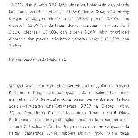
11,23%, dan piperin 3,82, lebih tinggi dari oleoresin dan piperin
lada putih varietas Petaling1 (10,66% dan 3,03%); lada enteng
dengan kandungan minyak atsiri 2,90%, piperin 3,96%, dan
oleoresin 12,59%; lada hitam dengan kandungan minyak atsiri
2,61%, oleoresin 15,60%, dan piperin 3,18%, lebih tinggi dari
oleoresin dan piperin lada hitam varietas Natar 1 (11,29% dan
2,355).
Pengembangan Lada Malonan 1
Sebagai salah satu komoditas perkebunan unggulan di Provinsi
Kalimantan Timur, pembudidayaan lada di Kalimantan Timur
menyebar di 9 Kabupaten/Kota. Areal pengembangan terluas
adalah kabupaten KutaiKartanegara, 3.757 ha (Disbun Kaltim,
2014). Pemerintah Provinsi Kalimantan Timur melalui Dinas
Perkebunan
, telah mengembangkan tanaman lada sampai akhir
tahun 2013, seluas 4.231 ha. Upaya mengembalikan kejayaan lada
Kaltim (Samarinda White Pepper) Disbun Prov. Kaltim telah