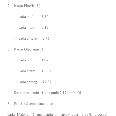
2. Kadar Piperin (%)
· Lada putih :3,82
· Lada hitam :3,18
· Lada enteng :3,96
3. Kadar Oleoresin (%)
· Lada putih :11,23
· Lada hitam :15,60
· Lada enteng :12,59
4. Rata-rata produksi lada putih 2,17 ton/ha/tj.
5. Produksi sepanjang tahun
Lada Malonan 1 mengandung minyak astiri 2,35%, oleoresin