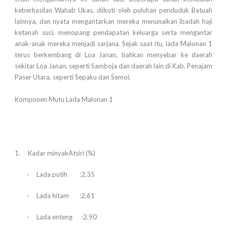
keberhasilan Wahab Ukas, diikuti oleh puluhan penduduk Batuah
lainnya, dan nyata mengantarkan mereka menunaikan ibadah haji
ketanah suci, menopang pendapatan keluarga serta mengantar
anak-anak mereka menjadi sarjana. Sejak saat itu, lada Malonan 1
terus berkembang di Loa Janan, bahkan menyebar ke daerah
sekitar Loa Janan, seperti Samboja dan daerah lain di Kab. Penajam
Paser Utara, seperti Sepaku dan Semoi.
Komponen Mutu Lada Malonan 1
1. Kadar minyakAtsiri (%)
· Lada putih :2,35
· Lada hitam :2,61
· Lada enteng :2,90