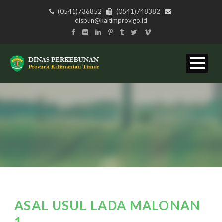
(0541)736852
(0541)748382
disbun@kaltimprov.go.id
ASAL USUL LADA MALONAN
1