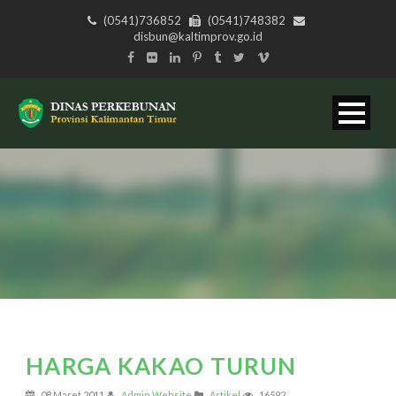
(0541)736852
(0541)748382
disbun@kaltimprov.go.id
HARGA KAKAO TURUN
08 Maret 2011
Admin Website
Artikel
16592