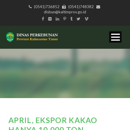
(0541)736852
(0541)748382
disbun@kaltimprov.go.id
APRIL, EKSPOR KAKAO
HANYA 10.000 TON