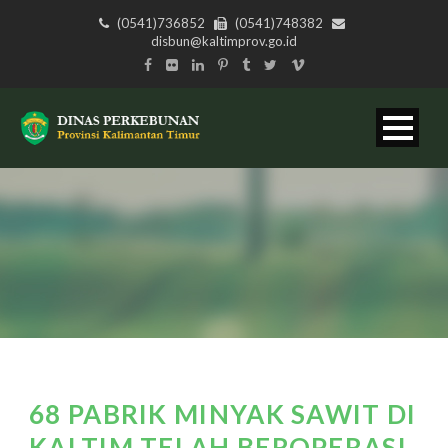
(0541)736852
(0541)748382
disbun@kaltimprov.go.id
68 PABRIK MINYAK SAWIT DI
KALTIM TELAH BEROPERASI