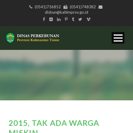
(0541)736852
(0541)748382
disbun@kaltimprov.go.id
2015, TAK ADA WARGA
MISKIN