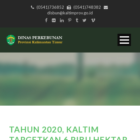
(0541)736852
(0541)748382
disbun@kaltimprov.go.id
TAHUN 2020, KALTIM
TARGETKAN 6 RIBU HEKTAR