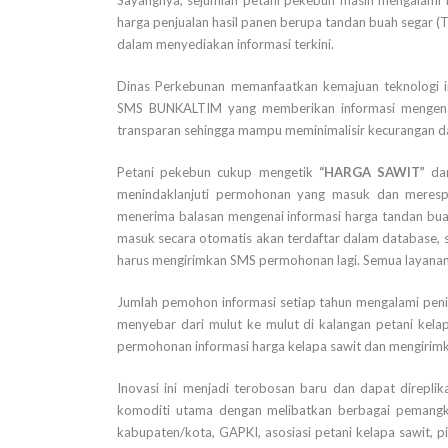
Sayangnya, sejumlah petani pekebun masih mengalami k
harga penjualan hasil panen berupa tandan buah segar 
dalam menyediakan informasi terkini.
Dinas Perkebunan memanfaatkan kemajuan teknologi 
SMS BUNKALTIM yang memberikan informasi mengenai h
transparan sehingga mampu meminimalisir kecurangan dala
Petani pekebun cukup mengetik
“HARGA SAWIT”
dan
menindaklanjuti permohonan yang masuk dan meresp
menerima balasan mengenai informasi harga tandan bua
masuk secara otomatis akan terdaftar dalam database, 
harus mengirimkan SMS permohonan lagi. Semua layanan
Jumlah pemohon informasi setiap tahun mengalami pe
menyebar dari mulut ke mulut di kalangan petani kelap
permohonan informasi harga kelapa sawit dan mengirim
Inovasi ini menjadi terobosan baru dan dapat direpli
komoditi utama dengan melibatkan berbagai pemangku
kabupaten/kota, GAPKI, asosiasi petani kelapa sawit, 