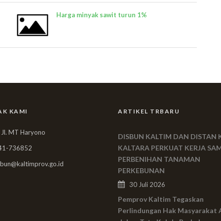
Harga minyak sawit turun 1%
AK KAMI
ARTIKEL TRBARU
 Jl. MT Haryono
DISBUN KALTIM DAN DISTAN 
KALTARA PERKUAT KERJA SA
41-736852
PERBENIHAN TANAMAN
bun@kaltimprov.go.id
PERKEBUNAN
30 Juli 2026
Pemprov Kaltim Tegaskan
Perlindungan Hak Masyarakat 