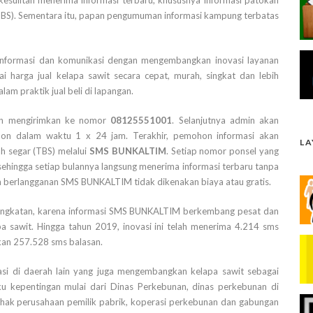
esulitan menerima informasi terbaru, khususnya informasi patokan
(TBS). Sementara itu, papan pengumuman informasi kampung terbatas
informasi dan komunikasi dengan mengembangkan inovasi layanan
arga jual kelapa sawit secara cepat, murah, singkat dan lebih
m praktik jual beli di lapangan.
 mengirimkan ke nomor
08125551001
. Selanjutnya admin akan
on dalam waktu 1 x 24 jam. Terakhir, pemohon informasi akan
L
h segar (TBS) melalui
SMS BUNKALTIM
. Setiap nomor ponsel yang
sehingga setiap bulannya langsung menerima informasi terbaru tanpa
 berlangganan SMS BUNKALTIM tidak dikenakan biaya atau gratis.
ningkatan, karena informasi SMS BUNKALTIM berkembang pesat dan
a sawit. Hingga tahun 2019, inovasi ini telah menerima 4.214 sms
kan 257.528 sms balasan.
kasi di daerah lain yang juga mengembangkan kelapa sawit sebagai
 kepentingan mulai dari Dinas Perkebunan, dinas perkebunan di
pihak perusahaan pemilik pabrik, koperasi perkebunan dan gabungan