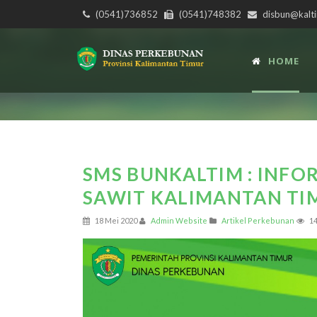
(0541)736852
(0541)748382
disbun@kalti
HOME
SMS BUNKALTIM : INFO
SAWIT KALIMANTAN TIM
18 Mei 2020
Admin Website
Artikel Perkebunan
14