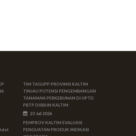
KP
TIM TAGUPP PROVINSI KALTIM
MA
TINJAU POTENSI PENGEMBANGAN
TANAMAN PERKEBUNAN DI UPTD
PBTP DISBUN KALTIM
23 Juli 2026
PEMPROV KALTIM EVALUASI
Adat
PENGUATAN PRODUK INDIKASI