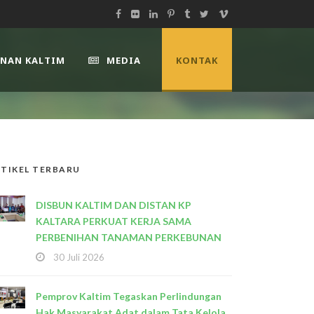
UNAN KALTIM
MEDIA
KONTAK
TIKEL TERBARU
DISBUN KALTIM DAN DISTAN KP
KALTARA PERKUAT KERJA SAMA
PERBENIHAN TANAMAN PERKEBUNAN
30 Juli 2026
Pemprov Kaltim Tegaskan Perlindungan
Hak Masyarakat Adat dalam Tata Kelola