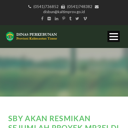
(0541)736852
(0541)748382
disbun@kaltimprov.go.id
SBY AKAN RESMIKAN
SEJUMLAH PROYEK MP3EI DI