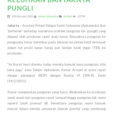
PUNGLI
14 Februari 2011
Admin Website
Artikel
12739
Jakarta
- Asosiasi Petani Kelapa Sawit Indonesia (Apkasindo) ikut
'berteriak' terhadap maraknya praktek pungutan liar (pungli) yang
dialami oleh produsen sawit skala besar. Banyaknya pungutan ke
pengusaha besar berimbas pada tekanan ke petani kecil termasuk
dalam hal posisi tawar harga jual tandan buah segar (TBS) ke
produsen..
"Ini ibarat teori domino kalau mereka banyak kena pungutan, kita
kena juga," kata Sekjen Apkasindo Asmar Arsyad di acara rapat
dengar pendapat (RDP) dengan Komisi VI DPR-RI, Senin
(14/2/2011).
Asmar menjelaskan pungutan yang harus dibebankan ke produsen
sawit mulai dari pungutan resmi sampai hingga pungutan tak resmi
seperti 'jatah preman' dll. Sementara pengutan resmi banyak
muncul dalam bentuk peraturan daerah (perda) yang cenderung