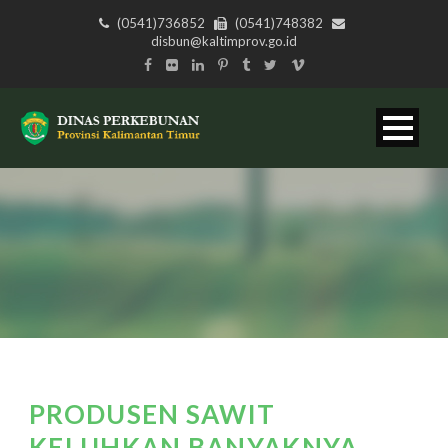
(0541)736852
(0541)748382
disbun@kaltimprov.go.id
PRODUSEN SAWIT
KELUHKAN BANYAKNYA