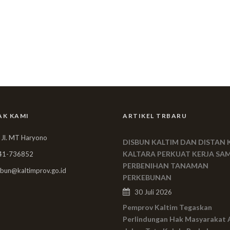
AK KAMI
ARTIKEL TRBARU
 Jl. MT Haryono
DISBUN KALTIM DAN DISTAN 
KALTARA PERKUAT KERJA SA
41-736852
PERBENIHAN TANAMAN
bun@kaltimprov.go.id
PERKEBUNAN
30 Juli 2026
Pemprov Kaltim Tegaskan
Perlindungan Hak Masyarakat 