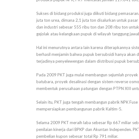
Sukses di bidang produksi juga diikuti bidang pemasar
juta ton urea, dimana 2,1 juta ton disalurkan untuk pas
dan industri sebesar 555 ribu ton dan 208 ribu ton untuk
gejolak atau kelangkaan pupuk di wilayah tanggung jawab
Hal ini menurutnya antara lain karena diterapkannya si
berhasil menjamin bahwa pupuk bersubsidi hanya akan
terjadinya penyelewengan dalam distribusi pupuk bersub
Pada 2009 PKT juga mulai membangun sejumlah proyek 
batubara, proyek desalinasi dengan sistem reverse osm
membentuk perusahaan patungan dengan PTPN XIII untuk
Selain itu, PKT juga tengah membangun pabrik NPK Fuse 
mempersiapkan pembangunan pabrik Kaltim-5.
Selama 2009 PKT meraih laba sebesar Rp 667 miliar sebe
penilaian kinerja dari BPKP dan Akuntan Independen. PK
pembelian kupon sebesar total Rp 791 miliar.