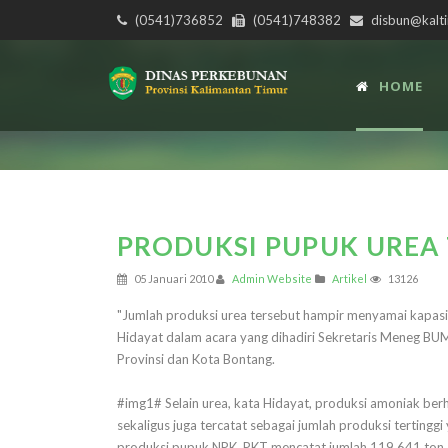
(0541)736852
(0541)748382
disbun@kalti
HOME
PRODUKSI PUPUK UREA 
05 Januari 2010
Admin Website
Artikel
13126
"Jumlah produksi urea tersebut hampir menyamai kapasit
Hidayat dalam acara yang dihadiri Sekretaris Meneg B
Provinsi dan Kota Bontang.
#img1# Selain urea, kata Hidayat, produksi amoniak berh
sekaligus juga tercatat sebagai jumlah produksi tertingg
produksi pupuk NPK, PKT mencatat jumlah 119.641 ton, 