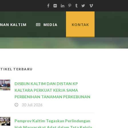
UNAN KALTIM
MEDIA
KONTAK
TIKEL TERBARU
DISBUN KALTIM DAN DISTAN KP
KALTARA PERKUAT KERJA SAMA
PERBENIHAN TANAMAN PERKEBUNAN
30 Juli 2026
Pemprov Kaltim Tegaskan Perlindungan
Hak Masyarakat Adat dalam Tata Kelola