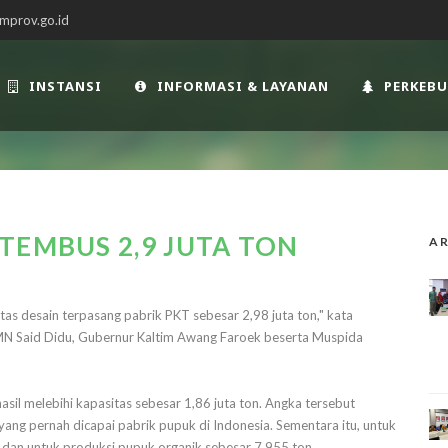
mprov.go.id
INSTANSI
INFORMASI & LAYANAN
PERKEB
TEMBUS 2,9 JUTA TON
AR
as desain terpasang pabrik PKT sebesar 2,98 juta ton," kata
UMN Said Didu, Gubernur Kaltim Awang Faroek beserta Muspida
asil melebihi kapasitas sebesar 1,86 juta ton. Angka tersebut
i yang pernah dicapai pabrik pupuk di Indonesia. Sementara itu, untuk
dan untuk produksi pupuk organik sebesar 7.955 ton.