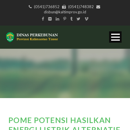
(0541)736852
(0541)748382
disbun@kaltimprov.go.id
POME POTENSI HASILKAN
ENERGI LISTRIK ALTERNATIF