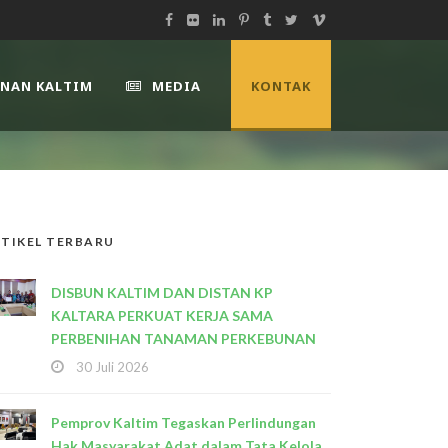
UNAN KALTIM
MEDIA
KONTAK
TIKEL TERBARU
DISBUN KALTIM DAN DISTAN KP
KALTARA PERKUAT KERJA SAMA
PERBENIHAN TANAMAN PERKEBUNAN
30 Juli 2026
Pemprov Kaltim Tegaskan Perlindungan
Hak Masyarakat Adat dalam Tata Kelola