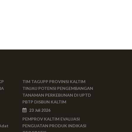
KP
TIM TAGUPP PROVINSI KALTIM
MA
TINJAU POTENSI PENGEMBANGAN
TANAMAN PERKEBUNAN DI UPTD
PBTP DISBUN KALTIM
23 Juli 2026
PEMPROV KALTIM EVALUASI
Adat
PENGUATAN PRODUK INDIKASI