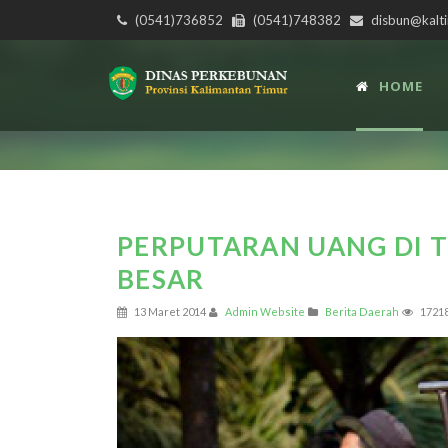
(0541)736852
(0541)748382
disbun@kalti
HOME
PERPUTARAN UANG DI 
BESAR
13 Maret 2014
Admin Website
Berita Daerah
1721