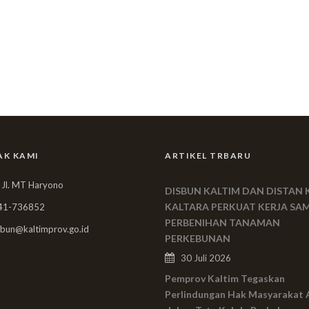
AK KAMI
ARTIKEL TRBARU
 Jl. MT Haryono
DISBUN KALTIM DAN DISTAN 
KALTARA PERKUAT KERJA SA
41-736852
PERBENIHAN TANAMAN
bun@kaltimprov.go.id
PERKEBUNAN
30 Juli 2026
Pemprov Kaltim Tegaskan
Perlindungan Hak Masyarakat 