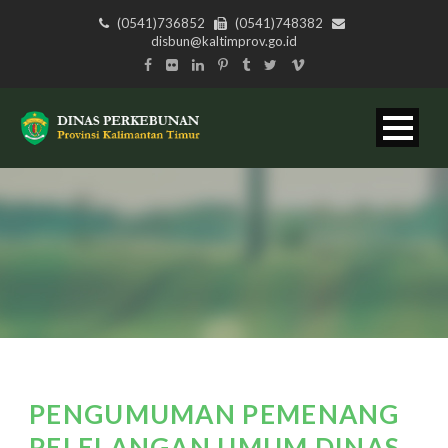
(0541)736852
(0541)748382
disbun@kaltimprov.go.id
PENGUMUMAN PEMENANG
PELELANGAN UMUM DINAS