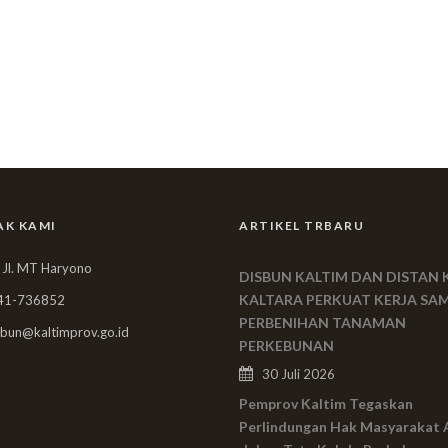
AK KAMI
ARTIKEL TRBARU
 Jl. MT Haryono
DISBUN KALTIM DAN DISTAN 
KALTARA PERKUAT KERJA SA
41-736852
PERBENIHAN TANAMAN
bun@kaltimprov.go.id
PERKEBUNAN
30 Juli 2026
Pemprov Kaltim Tegaskan
Perlindungan Hak Masyarakat 