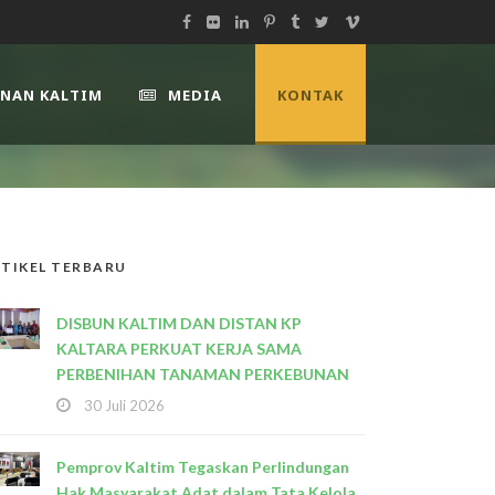
UNAN KALTIM
MEDIA
KONTAK
TIKEL TERBARU
DISBUN KALTIM DAN DISTAN KP
KALTARA PERKUAT KERJA SAMA
PERBENIHAN TANAMAN PERKEBUNAN
30 Juli 2026
Pemprov Kaltim Tegaskan Perlindungan
Hak Masyarakat Adat dalam Tata Kelola