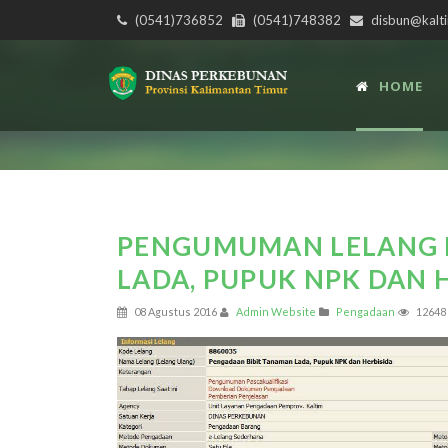
(0541)736852
(0541)748382
disbun@kalti
HOME
PENGUMUMAN LELANG 
LADA, PUPUK NPK DAN 
08 Agustus 2016
Admin Website
Pengadaan
12648