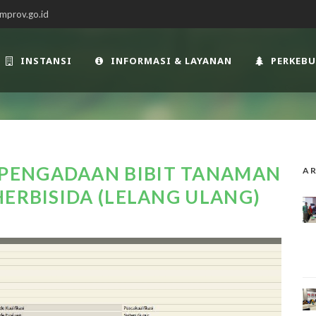
mprov.go.id
INSTANSI
INFORMASI & LAYANAN
PERKEB
PENGADAAN BIBIT TANAMAN
AR
HERBISIDA (LELANG ULANG)