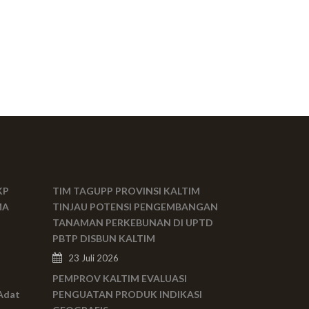
KP
TIM TAGUPP PROVINSI KALTIM
MA
TINJAU POTENSI PENGEMBANGAN
TANAMAN PERKEBUNAN DI UPTD
PBTP DISBUN KALTIM
23 Juli 2026
PEMPROV KALTIM EVALUASI
Adat
PENGUATAN PRODUK INDIKASI