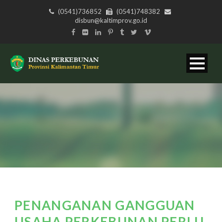
(0541)736852
(0541)748382
disbun@kaltimprov.go.id
PENANGANAN GANGGUAN
USAHA PERKEBUNAN PERLU