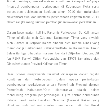
tindak lanjutnya, merealisasikan komitmen keterpaduan/upaya
integrasi pembangunan perkebunan di Kabupaten Kota serta
percepatan pelaksanaan kegiatan tahun 2010 dan melakukan
sinkronisasi awal dan klarifikasi perencanaan kegiatan tahun 2011
dalam rangka mengukuhkan pembangunan kawasan perkebunan.
Dalam kesempatan kali ini, Rakornis Perkebunan Se Kalimantan
Timur ini dibuka oleh Gubernur Kalimantan Timur yang diwakili
oleh Asisten II Setprov Kaltim dihadiri oleh Kepala Dinas yang
membidangi Perkebunan Kabupaten/Kota se Kalimantan Timur.
Selain itu juga dihadirkan narasumber dari Ditjenbun Deptan, Dit
jen P2HP, Kanwil Ditjen Perbendaharaan, KPKN Samarinda dan
Dinas Kehutanan Provinsi Kalimantan Timur.
Hasil proses musyawarah tersebut diharapkan dapat terjalin
komitmen dan keterpaduan dalam upaya peningkatan
pembangunan perkebunan antara Pemerintah Provinsi dengan
Pemerintah Kabupaten/Kota diantaranya adalah dalam
mendukung program pengembangan 1 juta hektar perkebunan
Kelapa Sawit serta Gerakan Nasional (Gernas) Kakao yang
didukung oleh berbagai sumber pembiayaan baik dari Pusat