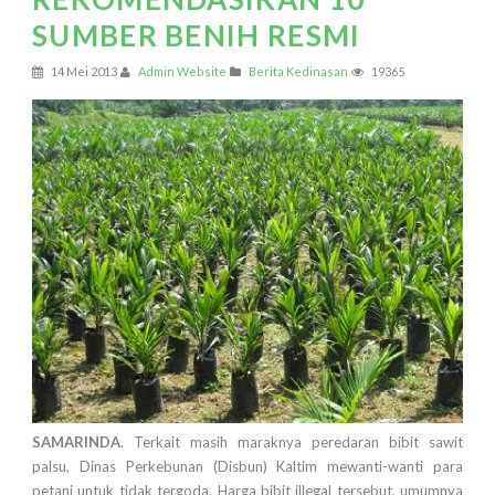
SUMBER BENIH RESMI
14 Mei 2013
Admin Website
Berita Kedinasan
19365
SAMARINDA
. Terkait masih maraknya peredaran bibit sawit
palsu, Dinas Perkebunan (Disbun) Kaltim mewanti-wanti para
petani untuk tidak tergoda. Harga bibit illegal tersebut, umumnya