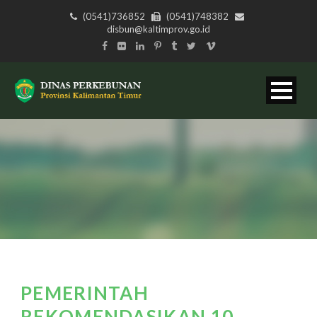
(0541)736852
(0541)748382
disbun@kaltimprov.go.id
PEMERINTAH
REKOMENDASIKAN 10