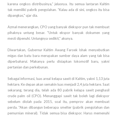
karena ongkos distribusinya,” jelasnya. Itu semua lantaran Kaltim
tak memiliki pabrik pengolahan. “Kalau ada di sini, ongkos itu bisa
dipangkas," ujar dia.
Azmal menerangkan, CPO yang banyak diekspor pun tak membuat
pihaknya untung besar. "Untuk ekspor banyak dokumen yang
mesti dipenuhi. Untungnya sedikit," akunya.
Diwartakan, Gubernur Kaltim Awang Faroek Ishak menyebutkan
migas dan batu bara merupakan sumber daya alam yang tak bisa
diperbaharui. Makanya perlu disiapkan lokomotif baru, yakni
pertanian dan perkebunan.
Sebagai informasi, luas areal kelapa sawit di Kaltim, yakni 1,13 juta
hektare. Ke depan akan semakin luas menjadi 2,4 juta hektare. Saat
sekarang, terang dia, telah ada 80 pabrik kelapa sawit penghasil
crude palm oil (CPO). Menanggapi sawit tak boleh lagi diekspor
sebelum diolah pada 2015, soal itu, pemprov akan membuat
perda. "Akan dibangun beberapa smelter (pabrik pengolahan dan
pemurnian mineral). Tidak semua bisa diekspor. Harus memenuhi