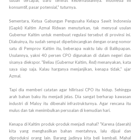
sudah tercapai, baru terlihat keberhasilannya. Indonesia ini
konsumtif, pasar potensial," tuturnya.
Sementara, Ketua Gabungan Pengusaha Kelapa Sawit Indonesia
(Gapki) Kaltim Azmal Ridwan menuturkan, tak menyoal usulan
Gubernur Kaltim untuk membuat regulasi tersebut di provinsi ini.
Diakuinya, itu sudah sempat diperbincangkan dengan orang nomor
satu di Pemprov Kaltim itu, beberapa waktu lalu di Balikpapan.
Usulannya, yakni 40 persen CPO digunakan di dalam negeri dan
sisanya diekspor. "Beliau (Gubernur Kaltim,
Red
) menanyakan, kata
saya siap saja. Kalau harganya menjanjikan, kenapa tidak," ujar
Azmal.
Tapi dia memberi catatan agar hilirisasi CPO itu hidup. Sehingga
arah bahan baku itu menjadi jelas. Dia sangat berharap kawasan
industri di Maloy itu dibenahi infrastrukturnya. Agar rencana itu
mulus dan tak menimbulkan persoalan di kemudian hari.
Kenapa di Kaltim produk-produk menjadi mahal? "Karena (daerah)
kita yang menghasilkan bahan mentahnya, lalu dijual dan
diproduksi orang lain. Barang jadinya kita beli kembali. Mahal