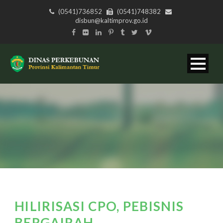
(0541)736852
(0541)748382
disbun@kaltimprov.go.id
HILIRISASI CPO, PEBISNIS
BERGAIRAH