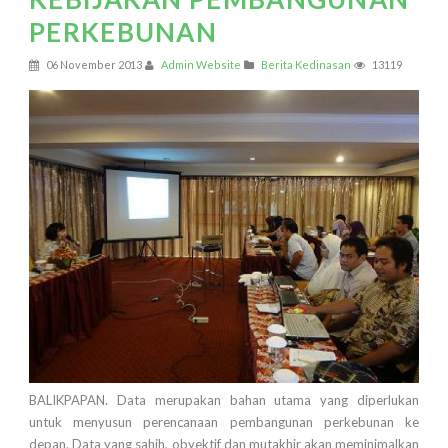
PERKEBUNAN
06 November 2013
Admin Website
Berita Kedinasan
13119
BALIKPAPAN. Data merupakan bahan utama yang diperlukan
untuk menyusun perencanaan pembangunan perkebunan ke
depan. Data yang sahih, obyektif dan mutakhir akan meminimalkan