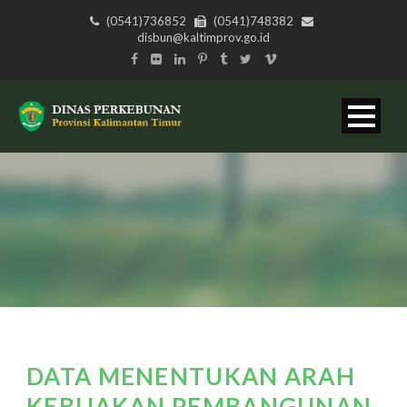
(0541)736852
(0541)748382
disbun@kaltimprov.go.id
DATA MENENTUKAN ARAH
KEBIJAKAN PEMBANGUNAN