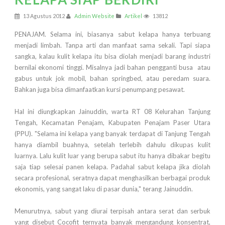
13 Agustus 2012
Admin Website
Artikel
13812
PENAJAM. Selama ini, biasanya sabut kelapa hanya terbuang
menjadi limbah. Tanpa arti dan manfaat sama sekali. Tapi siapa
sangka, kalau kulit kelapa itu bisa diolah menjadi barang industri
bernilai ekonomi tinggi. Misalnya jadi bahan pengganti busa atau
gabus untuk jok mobil, bahan springbed, atau peredam suara.
Bahkan juga bisa dimanfaatkan kursi penumpang pesawat.
Hal ini diungkapkan Jainuddin, warta RT 08 Kelurahan Tanjung
Tengah, Kecamatan Penajam, Kabupaten Penajam Paser Utara
(PPU). "Selama ini kelapa yang banyak terdapat di Tanjung Tengah
hanya diambil buahnya, setelah terlebih dahulu dikupas kulit
luarnya. Lalu kulit luar yang berupa sabut itu hanya dibakar begitu
saja tiap selesai panen kelapa. Padahal sabut kelapa jika diolah
secara profesional, seratnya dapat menghasilkan berbagai produk
ekonomis, yang sangat laku di pasar dunia," terang Jainuddin.
Menurutnya, sabut yang diurai terpisah antara serat dan serbuk
yang disebut Cocofit ternyata banyak mengandung konsentrat,