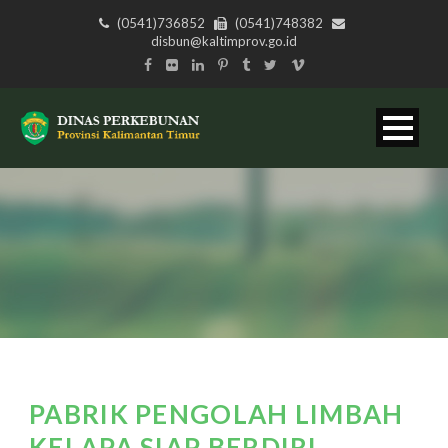
(0541)736852
(0541)748382
disbun@kaltimprov.go.id
PABRIK PENGOLAH LIMBAH
KELAPA SIAP BERDIRI