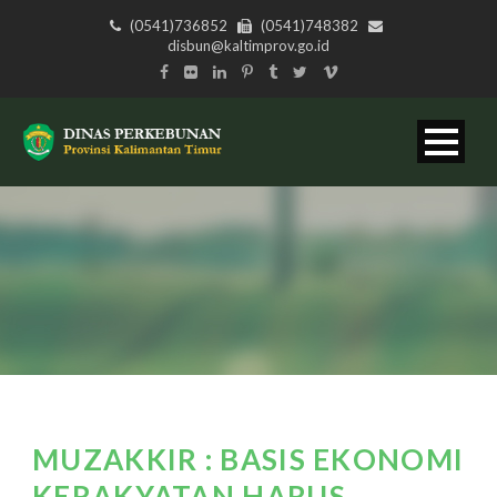
(0541)736852
(0541)748382
disbun@kaltimprov.go.id
MUZAKKIR : BASIS EKONOMI
KERAKYATAN HARUS