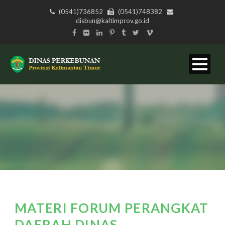
(0541)736852
(0541)748382
disbun@kaltimprov.go.id
MATERI FORUM PERANGKAT
DAERAH DINAS