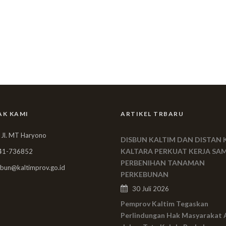
AK KAMI
ARTIKEL TRBARU
 Jl. MT Haryono
DISBUN KALTIM DAN DISTAN 
KALTARA PERKUAT KERJA SA
41-736852
PERBENIHAN TANAMAN
bun@kaltimprov.go.id
PERKEBUNAN
30 Juli 2026
Pemprov Kaltim Tegaskan
Perlindungan Hak Masyarakat 