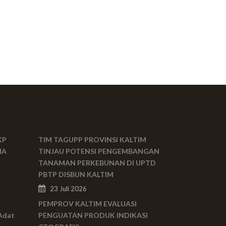
KP
TIM TAGUPP PROVINSI KALTIM
MA
TINJAU POTENSI PENGEMBANGAN
TANAMAN PERKEBUNAN DI UPTD
PBTP DISBUN KALTIM
23 Juli 2026
PEMPROV KALTIM EVALUASI
Adat
PENGUATAN PRODUK INDIKASI