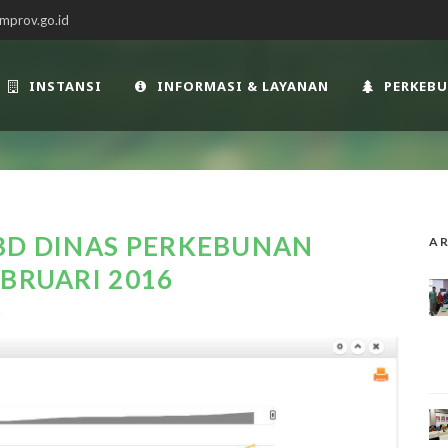
mprov.go.id
INSTANSI
INFORMASI & LAYANAN
PERKEB
BD DINAS PERKEBUNAN
AR
EBRUARI 2016