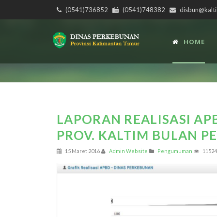
(0541)736852
(0541)748382
disbun@kalti
HOME
LAPORAN REALISASI AP
PROV. KALTIM BULAN P
15 Maret 2016
Admin Website
Pengumuman
11524