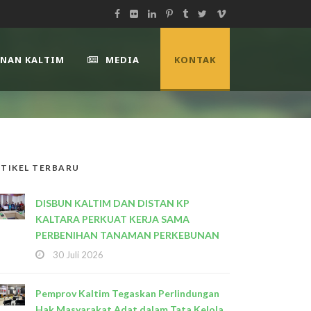
UNAN KALTIM
MEDIA
KONTAK
TIKEL TERBARU
DISBUN KALTIM DAN DISTAN KP
KALTARA PERKUAT KERJA SAMA
PERBENIHAN TANAMAN PERKEBUNAN
30 Juli 2026
Pemprov Kaltim Tegaskan Perlindungan
Hak Masyarakat Adat dalam Tata Kelola