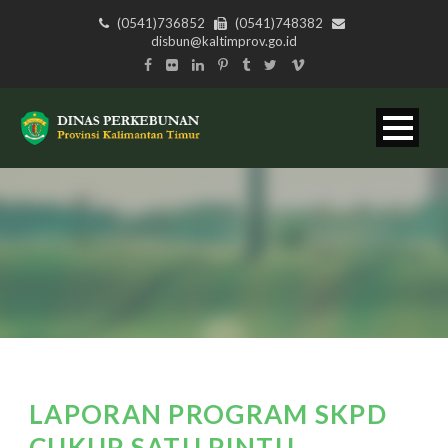
(0541)736852
(0541)748382
disbun@kaltimprov.go.id
LAPORAN PROGRAM SKPD
CUKUP SATU PINTU