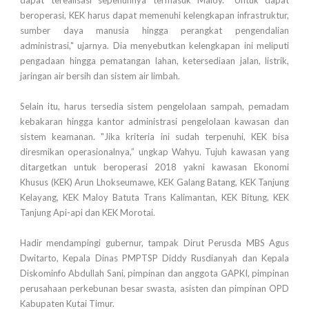
dapat terealisasi sepenuhnya termasuk Maloy. "Untuk dapat
beroperasi, KEK harus dapat memenuhi kelengkapan infrastruktur,
sumber daya manusia hingga perangkat pengendalian
administrasi," ujarnya. Dia menyebutkan kelengkapan ini meliputi
pengadaan hingga pematangan lahan, ketersediaan jalan, listrik,
jaringan air bersih dan sistem air limbah.
Selain itu, harus tersedia sistem pengelolaan sampah, pemadam
kebakaran hingga kantor administrasi pengelolaan kawasan dan
sistem keamanan. "Jika kriteria ini sudah terpenuhi, KEK bisa
diresmikan operasionalnya,” ungkap Wahyu. Tujuh kawasan yang
ditargetkan untuk beroperasi 2018 yakni kawasan Ekonomi
Khusus (KEK) Arun Lhokseumawe, KEK Galang Batang, KEK Tanjung
Kelayang, KEK Maloy Batuta Trans Kalimantan, KEK Bitung, KEK
Tanjung Api-api dan KEK Morotai.
Hadir mendampingi gubernur, tampak Dirut Perusda MBS Agus
Dwitarto, Kepala Dinas PMPTSP Diddy Rusdianyah dan Kepala
Diskominfo Abdullah Sani, pimpinan dan anggota GAPKI, pimpinan
perusahaan perkebunan besar swasta, asisten dan pimpinan OPD
Kabupaten Kutai Timur.