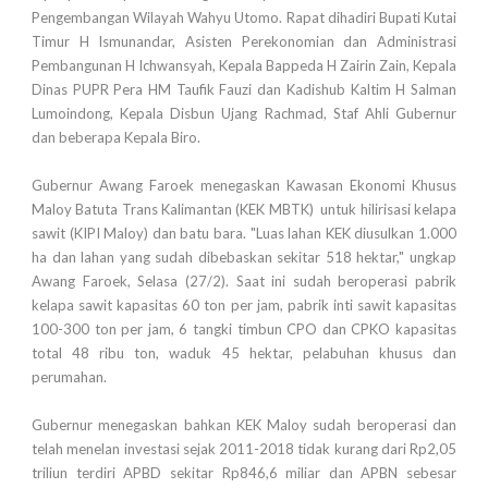
Pengembangan Wilayah Wahyu Utomo. Rapat dihadiri Bupati Kutai
Timur H Ismunandar, Asisten Perekonomian dan Administrasi
Pembangunan H Ichwansyah, Kepala Bappeda H Zairin Zain, Kepala
Dinas PUPR Pera HM Taufik Fauzi dan Kadishub Kaltim H Salman
Lumoindong, Kepala Disbun Ujang Rachmad, Staf Ahli Gubernur
dan beberapa Kepala Biro.
Gubernur Awang Faroek menegaskan Kawasan Ekonomi Khusus
Maloy Batuta Trans Kalimantan (KEK MBTK) untuk hilirisasi kelapa
sawit (KIPI Maloy) dan batu bara. "Luas lahan KEK diusulkan 1.000
ha dan lahan yang sudah dibebaskan sekitar 518 hektar," ungkap
Awang Faroek, Selasa (27/2). Saat ini sudah beroperasi pabrik
kelapa sawit kapasitas 60 ton per jam, pabrik inti sawit kapasitas
100-300 ton per jam, 6 tangki timbun CPO dan CPKO kapasitas
total 48 ribu ton, waduk 45 hektar, pelabuhan khusus dan
perumahan.
Gubernur menegaskan bahkan KEK Maloy sudah beroperasi dan
telah menelan investasi sejak 2011-2018 tidak kurang dari Rp2,05
triliun terdiri APBD sekitar Rp846,6 miliar dan APBN sebesar