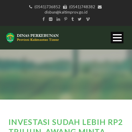
(0541)736852
(0541)748382
disbun@kaltimprov.go.id
INVESTASI SUDAH LEBIH RP2
TRILIUN, AWANG MINTA