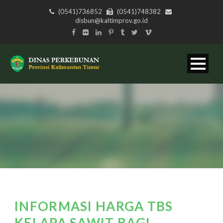
(0541)736852
(0541)748382
disbun@kaltimprov.go.id
INFORMASI HARGA TBS
KELAPA SAWIT BAGI