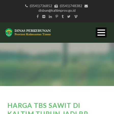
(0541)736852
(0541)748382
disbun@kaltimprov.go.id
HARGA TBS SAWIT DI
KALTIM TURUN JADI RP