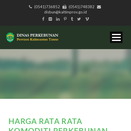
(0541)736852
(0541)748382
disbun@kaltimprov.go.id
HARGA RATA RATA
KOMODITI PERKEBUNAN