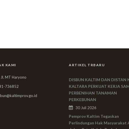
AK KAMI
ARTIKEL TRBARU
 Jl. MT Haryono
DISBUN KALTIM DAN DISTAN 
KALTARA PERKUAT KERJA SA
41-736852
PERBENIHAN TANAMAN
bun@kaltimprov.go.id
PERKEBUNAN
30 Juli 2026
Pemprov Kaltim Tegaskan
Perlindungan Hak Masyarakat 