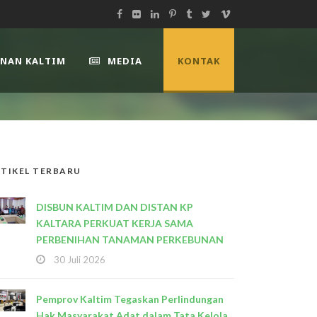
UNAN KALTIM
MEDIA
KONTAK
TIKEL TERBARU
DISBUN KALTIM DAN DISTAN KP
KALTARA PERKUAT KERJA SAMA
PERBENIHAN TANAMAN PERKEBUNAN
30 Juli 2026
Pemprov Kaltim Tegaskan Perlindungan
Hak Masyarakat Adat dalam Tata Kelola