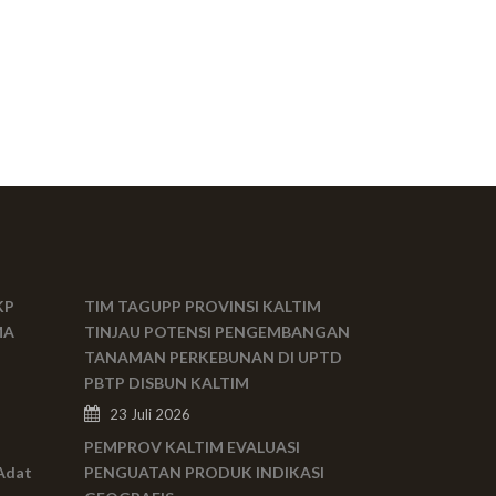
KP
TIM TAGUPP PROVINSI KALTIM
MA
TINJAU POTENSI PENGEMBANGAN
TANAMAN PERKEBUNAN DI UPTD
PBTP DISBUN KALTIM
23 Juli 2026
PEMPROV KALTIM EVALUASI
Adat
PENGUATAN PRODUK INDIKASI