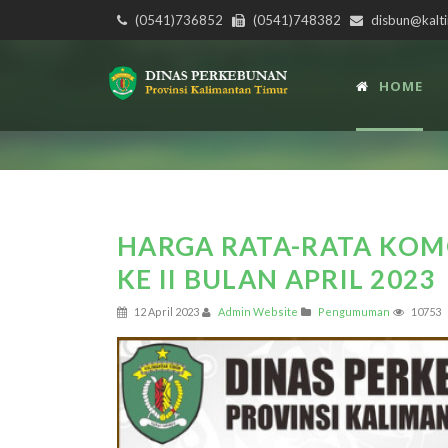
(0541)736852
(0541)748382
disbun@kalti
HOME
HARGA RATA-RATA KOM
KE II BULAN APRIL 2023
12 April 2023
Admin Website
Pengumuman
10753