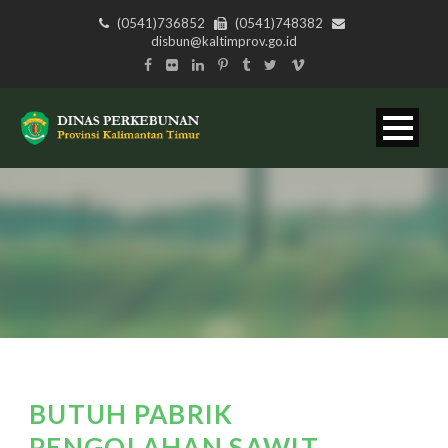
(0541)736852
(0541)748382
disbun@kaltimprov.go.id
BUTUH PABRIK
PENGOLAHAN SAWIT